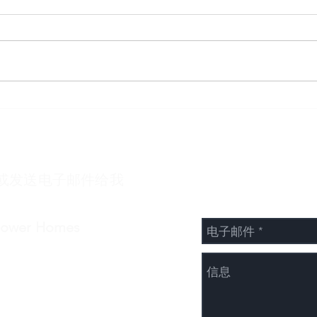
3房2.5卫浴+单车库
4房
或发送电子邮件给我
给我们发信息
Power Homes
-422-7548
fo@cpowernz.com