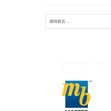
豪华住宅项目
撰寫留言......
如有任何疑问，请致电
们。
C 
027
in