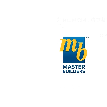
如有任何疑问，请致电
们。
C 
027
in
工
​周