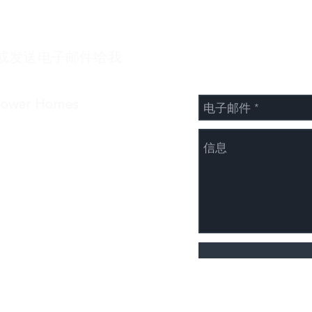
或发送电子邮件给我
给我们发信息
Power Homes
-422-7548
fo@cpowernz.com
作时间：
一至周五 - 9 am to 5 pm