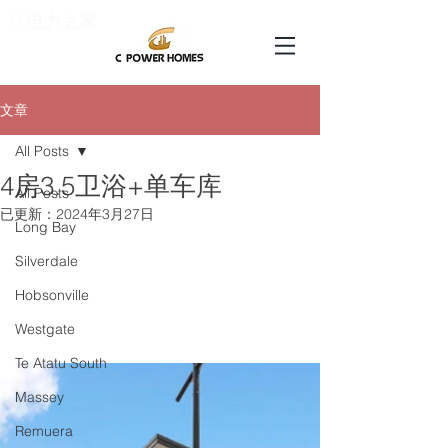
C 电力之家
文章
All Posts
4房3.5卫浴+单车库
All Posts
已更新：
2024年3月27日
Long Bay
Silverdale
Hobsonville
Westgate
Te Atatu South
Massey
Remuera