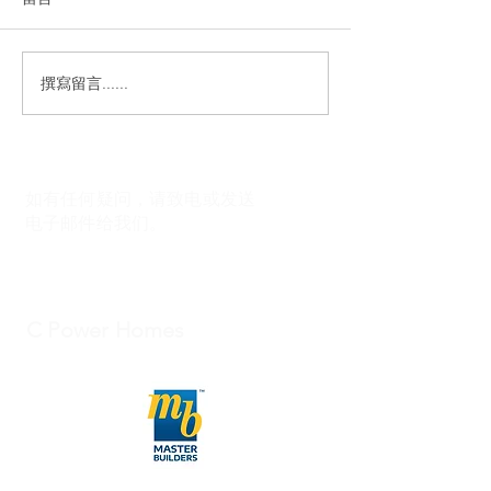
3房2.5卫浴+单车库
4房2.5卫浴+单
撰寫留言......
如有任何疑问，请致电或发送
电子邮件给我们。
C Power Homes