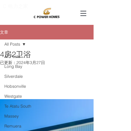
C 电力之家
文章
All Posts
4房2卫浴
All Posts
已更新：
2024年3月27日
Long Bay
Silverdale
Hobsonville
Westgate
Te Atatu South
Massey
Remuera