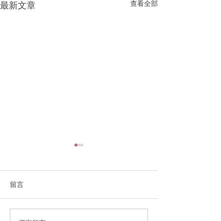
查看全部
最新文章
留言
3房2.5卫浴+单车库
4房2.5卫浴+单