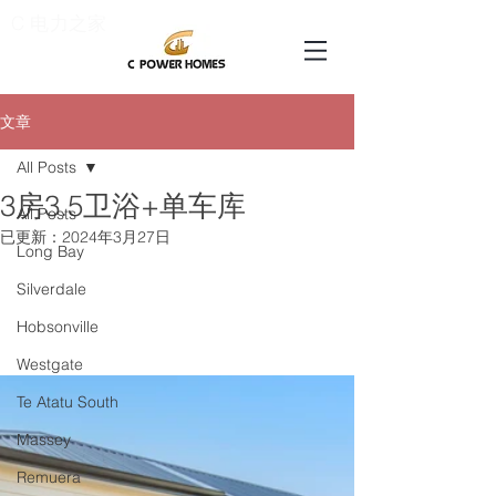
C 电力之家
文章
All Posts
3房3.5卫浴+单车库
All Posts
已更新：
2024年3月27日
Long Bay
Silverdale
Hobsonville
Westgate
Te Atatu South
Massey
Remuera