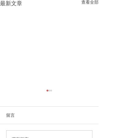
查看全部
最新文章
留言
3房2.5卫浴+单车库
4房2.5卫浴+单