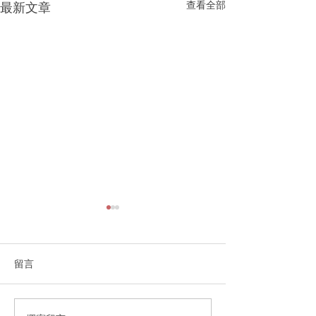
查看全部
最新文章
留言
3房2.5卫浴+单车库
4房2.5卫浴+单