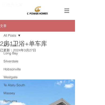
C 电力之家
文章
All Posts
2房1卫浴+单车库
All Posts
已更新：
2024年3月27日
Long Bay
Silverdale
Hobsonville
Westgate
Te Atatu South
Massey
Remuera